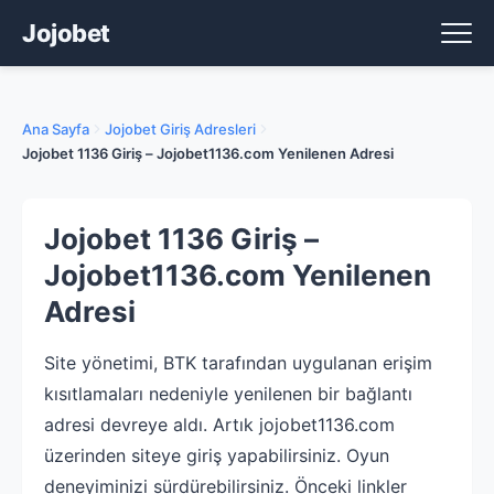
İçeriğe
Jojobet
Geç
Ana Sayfa
Jojobet Giriş Adresleri
Jojobet 1136 Giriş – Jojobet1136.com Yenilenen Adresi
Jojobet 1136 Giriş –
Jojobet1136.com Yenilenen
Adresi
Site yönetimi, BTK tarafından uygulanan erişim
kısıtlamaları nedeniyle yenilenen bir bağlantı
adresi devreye aldı. Artık jojobet1136.com
üzerinden siteye giriş yapabilirsiniz. Oyun
deneyiminizi sürdürebilirsiniz. Önceki linkler