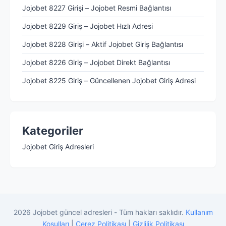
Jojobet 8227 Girişi – Jojobet Resmi Bağlantısı
Jojobet 8229 Giriş – Jojobet Hızlı Adresi
Jojobet 8228 Girişi – Aktif Jojobet Giriş Bağlantısı
Jojobet 8226 Giriş – Jojobet Direkt Bağlantısı
Jojobet 8225 Giriş – Güncellenen Jojobet Giriş Adresi
Kategoriler
Jojobet Giriş Adresleri
2026 Jojobet güncel adresleri - Tüm hakları saklıdır.
Kullanım
Koşulları
|
Çerez Politikası
|
Gizlilik Politikası