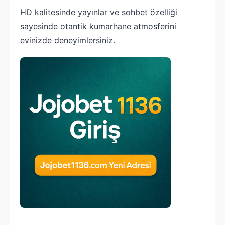
HD kalitesinde yayınlar ve sohbet özelliği
sayesinde otantik kumarhane atmosferini
evinizde deneyimlersiniz.