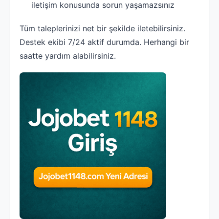
iletişim konusunda sorun yaşamazsınız
Tüm taleplerinizi net bir şekilde iletebilirsiniz.
Destek ekibi 7/24 aktif durumda. Herhangi bir
saatte yardım alabilirsiniz.