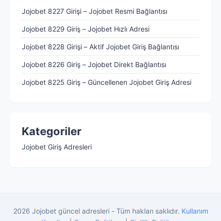
Jojobet 8227 Girişi – Jojobet Resmi Bağlantısı
Jojobet 8229 Giriş – Jojobet Hızlı Adresi
Jojobet 8228 Girişi – Aktif Jojobet Giriş Bağlantısı
Jojobet 8226 Giriş – Jojobet Direkt Bağlantısı
Jojobet 8225 Giriş – Güncellenen Jojobet Giriş Adresi
Kategoriler
Jojobet Giriş Adresleri
2026 Jojobet güncel adresleri - Tüm hakları saklıdır.
Kullanım