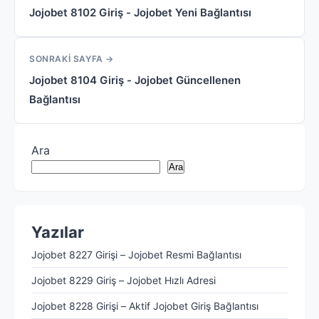
Jojobet 8102 Giriş - Jojobet Yeni Bağlantısı
SONRAKI SAYFA →
Jojobet 8104 Giriş - Jojobet Güncellenen
Bağlantısı
Ara
Ara
Yazılar
Jojobet 8227 Girişi – Jojobet Resmi Bağlantısı
Jojobet 8229 Giriş – Jojobet Hızlı Adresi
Jojobet 8228 Girişi – Aktif Jojobet Giriş Bağlantısı