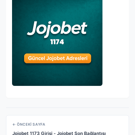
← ÖNCEKI SAYFA
Jojobet 1173 Girişi - Jojobet Son Bağlantısı