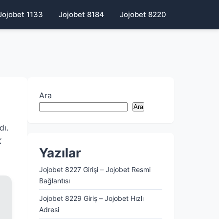
Jojobet 1133
Jojobet 8184
Jojobet 8220
Ara
Ara
dı.
K
Yazılar
Jojobet 8227 Girişi – Jojobet Resmi
Bağlantısı
Jojobet 8229 Giriş – Jojobet Hızlı
Adresi