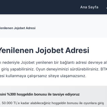
Ana Sayfa
Yenilenen Jojobet Adresi
 Yenilenen Jojobet Adresi
arı nedeniyle Jojobet yenilenen bir bağlantı adresi devreye al
iriş yapabilirsiniz. Oyun deneyiminizi sürdürebilirsiniz. BT
resi kullanmaya çalışırsanız siteye ulaşamazsınız.
itesini %300 hoşgeldin bonusu ile tavsiye ediyoruz
50.000 TL’e kadar alabileceğiniz hoşgeldin bonusu ile oyunlara giriş