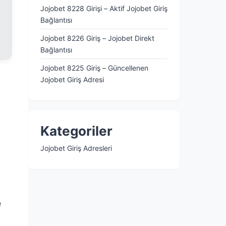
Jojobet 8228 Girişi – Aktif Jojobet Giriş
Bağlantısı
Jojobet 8226 Giriş – Jojobet Direkt
Bağlantısı
Jojobet 8225 Giriş – Güncellenen
Jojobet Giriş Adresi
Kategoriler
Jojobet Giriş Adresleri
e