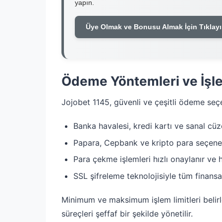
yapın.
Üye Olmak ve Bonusu Almak İçin Tıklay
Ödeme Yöntemleri ve İşl
Jojobet 1145, güvenli ve çeşitli ödeme seçen
Banka havalesi, kredi kartı ve sanal cüzd
Papara, Cepbank ve kripto para seçenekle
Para çekme işlemleri hızlı onaylanır ve 
SSL şifreleme teknolojisiyle tüm finansal
Minimum ve maksimum işlem limitleri belirl
süreçleri şeffaf bir şekilde yönetilir.