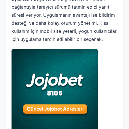
bağlantıyla tarayıcı sürümü tatmin edici yanıt
süresi veriyor. Uygulamanın avantajı ise bildirim
desteği ve daha kolay oturum yönetimi. Kısa
kullanım için mobil site yeterli, yoğun kullanıcılar
için uygulama tercih edilebilir bir seçenek.