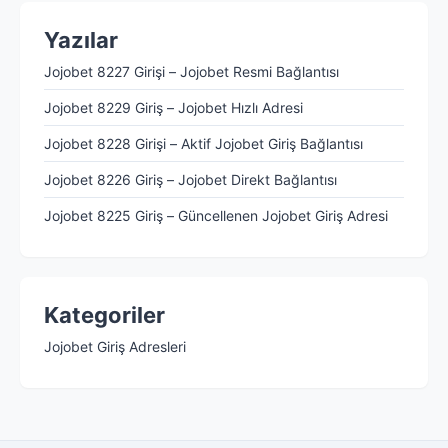
Yazılar
Jojobet 8227 Girişi – Jojobet Resmi Bağlantısı
Jojobet 8229 Giriş – Jojobet Hızlı Adresi
Jojobet 8228 Girişi – Aktif Jojobet Giriş Bağlantısı
Jojobet 8226 Giriş – Jojobet Direkt Bağlantısı
Jojobet 8225 Giriş – Güncellenen Jojobet Giriş Adresi
Kategoriler
Jojobet Giriş Adresleri