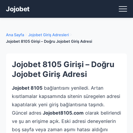
İçeriğe
Jojobet
Geç
Ana Sayfa
Jojobet Giriş Adresleri
Jojobet 8105 Girişi – Doğru Jojobet Giriş Adresi
Jojobet 8105 Girişi – Doğru
Jojobet Giriş Adresi
Jojobet 8105
bağlantısını yeniledi. Artan
kısıtlamalar kapsamında sitenin süregelen adresi
kapatılarak yeni giriş bağlantısına taşındı.
Güncel adres
Jojobet8105.com
olarak belirlendi
ve şu an erişime açık. Eski adresi deneyenlerin
boş sayfa veya zaman aşımı hatası aldığını