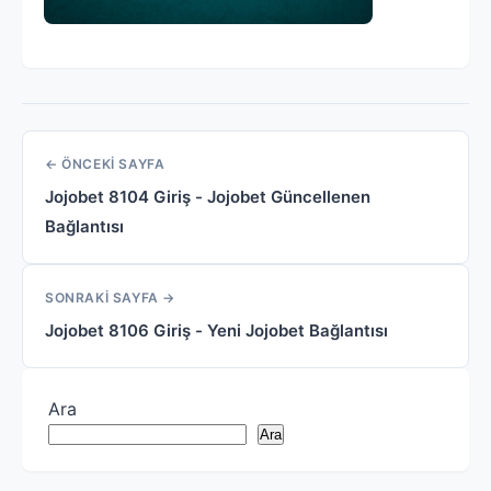
← ÖNCEKI SAYFA
Jojobet 8104 Giriş - Jojobet Güncellenen
Bağlantısı
SONRAKI SAYFA →
Jojobet 8106 Giriş - Yeni Jojobet Bağlantısı
Ara
Ara