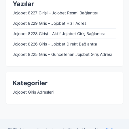
Yazılar
Jojobet 8227 Girişi – Jojobet Resmi Bağlantısı
Jojobet 8229 Giriş – Jojobet Hızlı Adresi
Jojobet 8228 Girişi – Aktif Jojobet Giriş Bağlantısı
Jojobet 8226 Giriş – Jojobet Direkt Bağlantısı
Jojobet 8225 Giriş – Güncellenen Jojobet Giriş Adresi
Kategoriler
Jojobet Giriş Adresleri