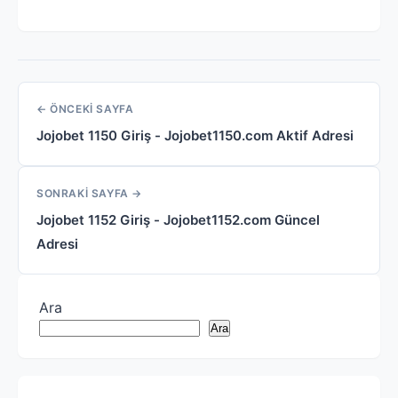
← ÖNCEKI SAYFA
Jojobet 1150 Giriş - Jojobet1150.com Aktif Adresi
SONRAKI SAYFA →
Jojobet 1152 Giriş - Jojobet1152.com Güncel
Adresi
Ara
Ara