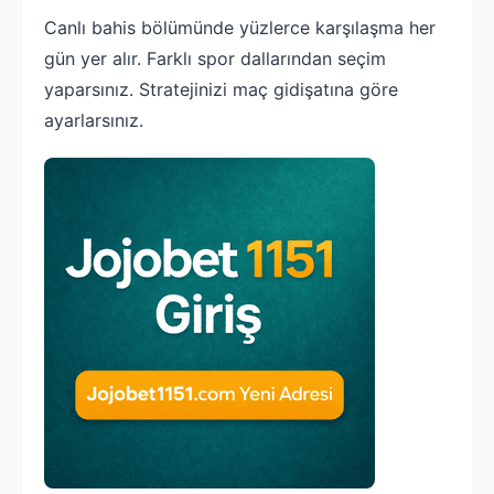
Canlı bahis bölümünde yüzlerce karşılaşma her
gün yer alır. Farklı spor dallarından seçim
yaparsınız. Stratejinizi maç gidişatına göre
ayarlarsınız.